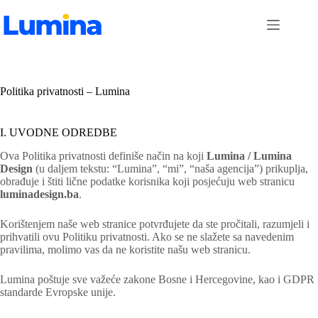
Skip
to
content
Politika privatnosti – Lumina
I. UVODNE ODREDBE
Ova Politika privatnosti definiše način na koji
Lumina / Lumina
Design
(u daljem tekstu: “Lumina”, “mi”, “naša agencija”) prikuplja,
obrađuje i štiti lične podatke korisnika koji posjećuju web stranicu
luminadesign.ba
.
Korištenjem naše web stranice potvrđujete da ste pročitali, razumjeli i
prihvatili ovu Politiku privatnosti. Ako se ne slažete sa navedenim
pravilima, molimo vas da ne koristite našu web stranicu.
Lumina poštuje sve važeće zakone Bosne i Hercegovine, kao i GDPR
standarde Evropske unije.