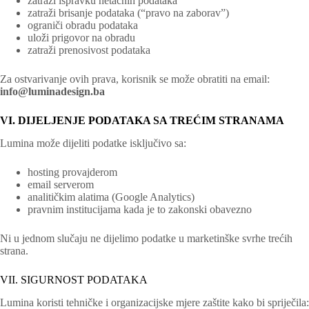
zatraži ispravku netačnih podataka
zatraži brisanje podataka (“pravo na zaborav”)
ograniči obradu podataka
uloži prigovor na obradu
zatraži prenosivost podataka
Za ostvarivanje ovih prava, korisnik se može obratiti na email:
info@luminadesign.ba
VI. DIJELJENJE PODATAKA SA TREĆIM STRANAMA
Lumina može dijeliti podatke isključivo sa:
hosting provajderom
email serverom
analitičkim alatima (Google Analytics)
pravnim institucijama kada je to zakonski obavezno
Ni u jednom slučaju ne dijelimo podatke u marketinške svrhe trećih
strana.
VII. SIGURNOST PODATAKA
Lumina koristi tehničke i organizacijske mjere zaštite kako bi spriječila: