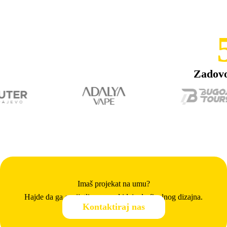
Zadovo
Imaš projekat na umu?
Hajde da ga osvijetlimo — od ideje do finalnog dizajna.
Kontaktiraj nas